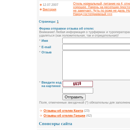
Отель нормальный, питание на 4, от
12.07.2007
хорошее. Парень на ресепшин просто 
Виктория
не замечает. Чуть по роже не дала. Н
Народ гостеприимный »»»
Страницы
:
1
Форма отправки отзыва об отеле:
Внимание! Любая информация о турфирмах и туроператорах 
удаляться (как положительная, так и отрицательная)!
*
Имя
*
E-mail
*
Отзыв
*
Введите код
на картинке
Поля, отмеченные звездочкой (*) обязательны для заполнен
Отзывы об отелях Крита
(23)
Отзывы об отелях Греции
(62)
Спонсоры сайта