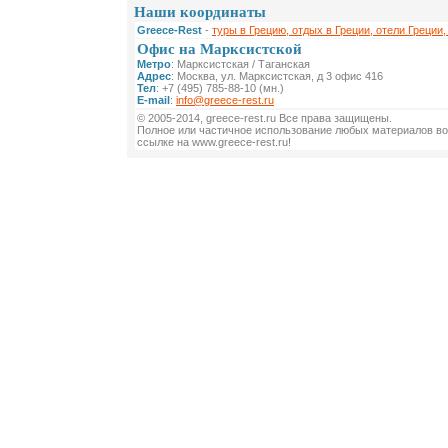
Наши координаты
Greece-Rest
-
туры в Грецию, отдых в Греции, отели Греции,
Офис на Марксистской
Метро
: Марксистская / Таганская
Адрес
: Москва, ул. Марксистская, д 3 офис 416
Тел
: +7 (495) 785-88-10 (мн.)
E-mail
:
info@greece-rest.ru
© 2005-2014, greece-rest.ru Все права защищены.
Полное или частичное использование любых материалов во
ссылке на www.greece-rest.ru!