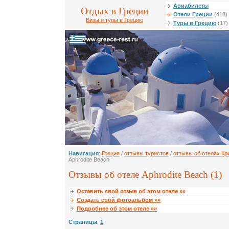
Авиабилеты
Отдых в Греции
Отели Греции
(418)
Визы и туры в Грецию
Туры в Грецию
(17)
Навигация
:
Греция
/
отзывы туристов
/
отзывы об отелях Кр
Aphrodite Beach
Отзывы об отеле Aphrodite Beach (1)
Оставить свой отзыв об этом отеле »»
Создать свой фотоальбом »»
Подробнее об этом отеле »»
Страницы
:
1