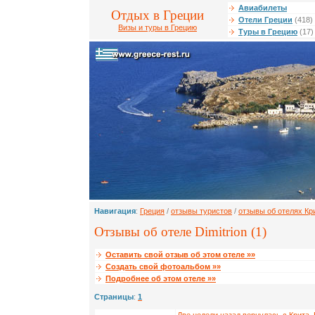
Авиабилеты
Отдых в Греции
Отели Греции
(418)
Визы и туры в Грецию
Туры в Грецию
(17)
Навигация
:
Греция
/
отзывы туристов
/
отзывы об отелях Кр
Отзывы об отеле Dimitrion (1)
Оставить свой отзыв об этом отеле »»
Создать свой фотоальбом »»
Подробнее об этом отеле »»
Страницы
:
1