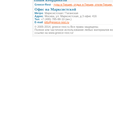
Наши координаты
Greece-Rest
-
туры в Грецию, отдых в Греции, отели Греции,
Офис на Марксистской
Метро
: Марксистская / Таганская
Адрес
: Москва, ул. Марксистская, д 3 офис 416
Тел
: +7 (495) 785-88-10 (мн.)
E-mail
:
info@greece-rest.ru
© 2005-2014, greece-rest.ru Все права защищены.
Полное или частичное использование любых материалов во
ссылке на www.greece-rest.ru!