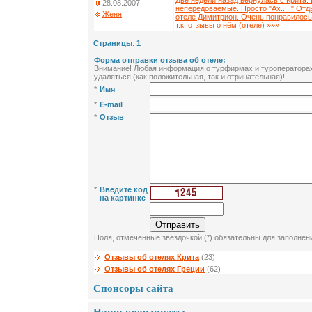
Две недели назад вернулась с Крита.
28.08.2007
непередоваемые. Просто "Ах....!" Отд
Женя
отеле Димитрион. Очень понравилось
т.к. отзывы о нём (отеле) »»»
Страницы
:
1
Форма отправки отзыва об отеле:
Внимание! Любая информация о турфирмах и туроператорах 
удаляться (как положительная, так и отрицательная)!
*
Имя
*
E-mail
*
Отзыв
*
Введите код
на картинке
Поля, отмеченные звездочкой (*) обязательны для заполнен
Отзывы об отелях Крита
(23)
Отзывы об отелях Греции
(62)
Спонсоры сайта