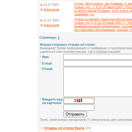
Отель, безусловно, заслуживает 3 зв
21.07.2007
только что - с 6 по 20 июля 2007 г. 
Александр
в черте города Ретимно, хотя и не в ц
занимает »»»
Отель оставляет приятное впечатлен
21.07.2007
только что (с 6 по 20 июля 2007 г.). 
Александр
индивидуальный кондиционер, холодил
российскими программами, ванная »
Страницы
:
1
Форма отправки отзыва об отеле:
Внимание! Любая информация о турфирмах и туроператорах 
удаляться (как положительная, так и отрицательная)!
*
Имя
*
E-mail
*
Отзыв
*
Введите код
на картинке
Поля, отмеченные звездочкой (*) обязательны для заполнен
Отзывы об отелях Крита
(23)