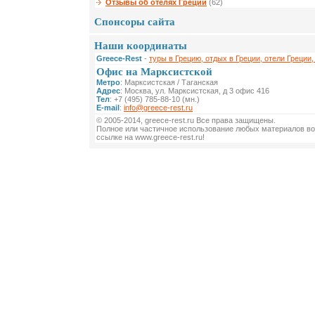
Отзывы об отелях Греции
(62)
Спонсоры сайта
Наши координаты
Greece-Rest
-
туры в Грецию, отдых в Греции, отели Греции,
Офис на Марксистской
Метро
: Марксистская / Таганская
Адрес
: Москва, ул. Марксистская, д 3 офис 416
Тел
: +7 (495) 785-88-10 (мн.)
E-mail
:
info@greece-rest.ru
© 2005-2014, greece-rest.ru Все права защищены.
Полное или частичное использование любых материалов во
ссылке на www.greece-rest.ru!