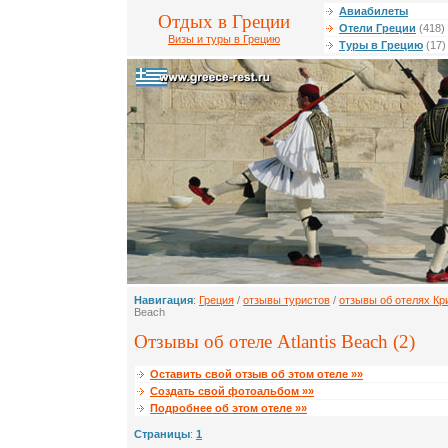
Авиабилеты
Отдых в Греции
Отели Греции
(418)
Визы и туры в Грецию
Туры в Грецию
(17)
Навигация
:
Греция
/
отзывы туристов
/
отзывы об отелях Кр
Beach
Отзывы об отеле Atlantis Beach (2)
Оставить свой отзыв об этом отеле »»
Создать свой фотоальбом »»
Подробнее об этом отеле »»
Страницы
:
1